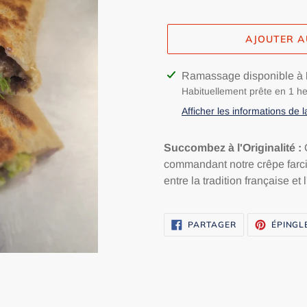
normal
AJOUTER A
Ajout
Ramassage disponible à
d'un
Habituellement prête en 1 h
produit
Afficher les informations de 
à
votre
Succombez à l'Originalité :
O
panier
commandant notre crêpe farci
entre la tradition française et
PARTAGER
PARTAGER
ÉPINGL
SUR
FACEBOOK