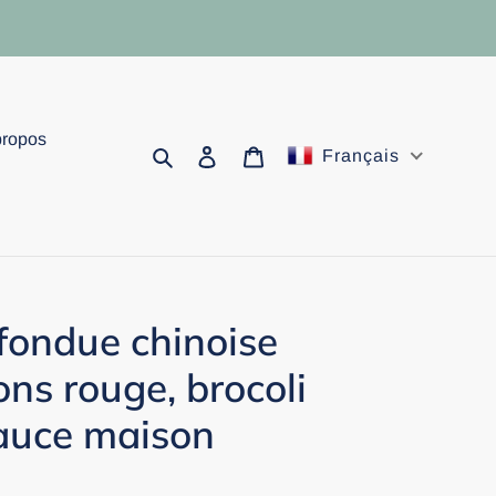
propos
Rechercher
Se connecter
Panier
Français
 fondue chinoise
ons rouge, brocoli
sauce maison