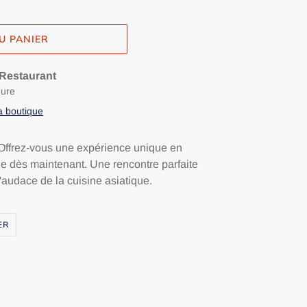
U PANIER
Restaurant
eure
la boutique
ffrez-vous une expérience unique en
e dès maintenant. Une rencontre parfaite
 l'audace de la cuisine asiatique.
ÉPINGLER
ER
SUR
PINTEREST